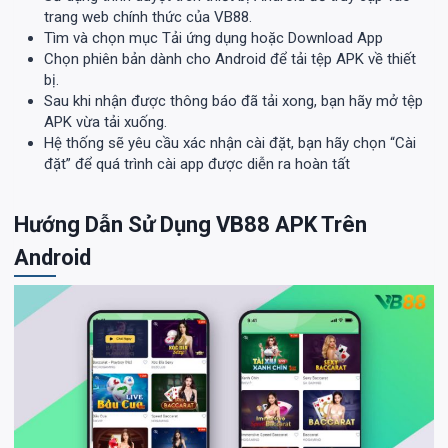
trang web chính thức của VB88.
Tìm và chọn mục Tải ứng dụng hoặc Download App
Chọn phiên bản dành cho Android để tải tệp APK về thiết
bị.
Sau khi nhận được thông báo đã tải xong, bạn hãy mở tệp
APK vừa tải xuống.
Hệ thống sẽ yêu cầu xác nhận cài đặt, bạn hãy chọn “Cài
đặt” để quá trình cài app được diễn ra hoàn tất
Hướng Dẫn Sử Dụng VB88 APK Trên
Android