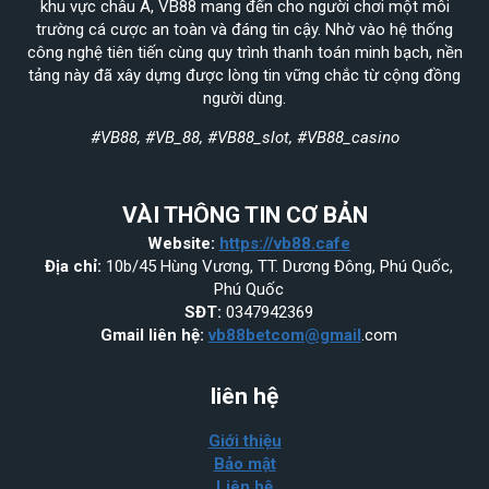
khu vực châu Á, VB88 mang đến cho người chơi một môi
trường cá cược an toàn và đáng tin cậy. Nhờ vào hệ thống
công nghệ tiên tiến cùng quy trình thanh toán minh bạch, nền
tảng này đã xây dựng được lòng tin vững chắc từ cộng đồng
người dùng.
#VB88, #VB_88, #VB88_slot, #VB88_casino
VÀI THÔNG TIN CƠ BẢN
Website:
https://vb88.cafe
Địa chỉ:
10b/45 Hùng Vương, TT. Dương Đông, Phú Quốc,
Phú Quốc
SĐT:
0347942369
Gmail liên hệ:
vb88betcom@gmail
.com
liên hệ
Giới thiệu
Bảo mật
Liên hệ