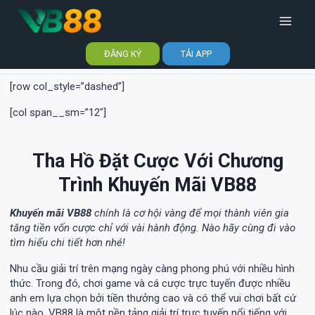
Skip
to
content
ĐĂNG KÝ
TẢI APP
[row col_style=”dashed”]
[col span__sm=”12″]
Tha Hồ Đặt Cược Với Chương
Trình Khuyến Mãi VB88
Khuyến mãi VB88
chính là cơ hội vàng để mọi thành viên gia
tăng tiền vốn cược chỉ với vài hành động. Nào hãy cùng đi vào
tìm hiểu chi tiết hơn nhé!
Nhu cầu giải trí trên mạng ngày càng phong phú với nhiều hình
thức. Trong đó, chơi game và cá cược trực tuyến được nhiều
anh em lựa chọn bởi tiền thưởng cao và có thể vui chơi bất cứ
lúc nào. VB88 là một nền tảng giải trí trực tuyến nổi tiếng với